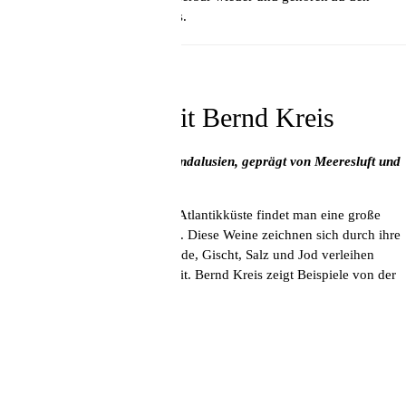
großen Rieslingen Deutschlands.
23. September
Atlantikweine mit Bernd Kreis
Weine von der Loire bis nach Andalusien, geprägt von Meeresluft und
Atlantikklima
In den Weinbergen entlang der Atlantikküste findet man eine große
Vielfalt von Rebsorten und Stile. Diese Weine zeichnen sich durch ihre
maritime Prägung aus: raue Winde, Gischt, Salz und Jod verleihen
ihnen Frische und Einzigartigkeit. Bernd Kreis zeigt Beispiele von der
Loire bis nach Andalusien.
Specials