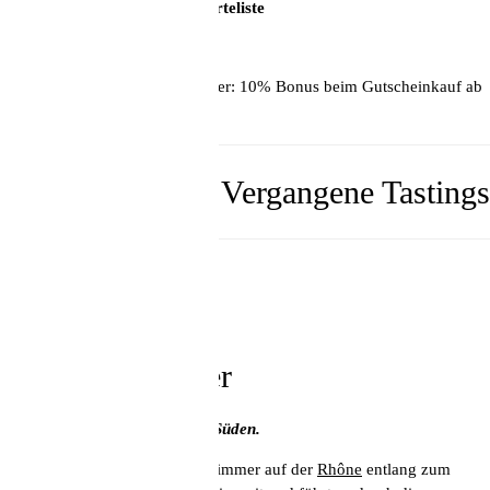
AUSGEBUCHT, nur noch Warteliste
75,- €/ Person.
Hier buchen
Weihnachtsspecial für Teilnehmer: 10% Bonus beim Gutscheinkauf ab
100,- €.
Vergangene Tastings
25. November
Rhône-Weine
mit Mark Stichler
Weinreise auf der Rhône nach Süden.
Als Skipper fährt Mark Stichler immer auf der
Rhône
entlang zum