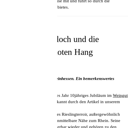
Mittelmeer. Er nimmt auf die Reise mit und führt so durch die
spannende Vielfalt des Anbaugebietes.
21. Oktober
Weingut Gunderloch und die
Rieslinge vom Roten Hang
mit Kilian Kreis
Rieslinge vom Roten Hang, Rheinhessen. Ein bemerkenswertes
Terroir.
Johannes Hasselbach feiert dieses Jahr 10jähriges Jubiläum im
Weingut
Gunderloch
, manchen schon bekannt durch den Artikel in unserem
Newsletter
.
Der Rote Hang ist ein historisches Rieslingterroir, außergewöhnlich
durch seine Steillagen und die unmittelbare Nähe zum Rhein. Seine
Weine spiegeln ihr Terroir wunderbar wieder und gehören zu den