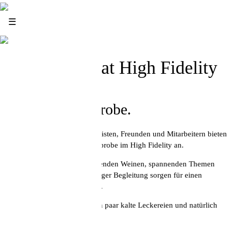
News
☰
Infos
Wine Tasting at High Fidelity
Samstags Weinprobe.
Auf vielfache Nachfrage von Gästen, Freunden und Mitarbeitern bieten
wir einmal im Monat eine Weinprobe im High Fidelity an.
Ein Wine Tasting mit hervorragenden Weinen, spannenden Themen
und unserer gewohnt fachkundiger Begleitung sorgen für einen
perfekten Start ins Wochenende.
Zur Weinprobe servieren wir ein paar kalte Leckereien und natürlich
ausreichend Wasser.