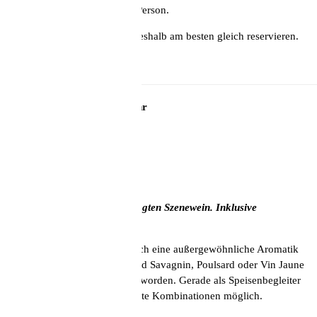
Beginn: 16 Uhr. Kosten: 55,-€/Person.
Die Plätze sind recht limitiert, deshalb am besten gleich reservieren.
Foto: Peter Bender
Samstag, 23. Dezember, 16 Uhr
Faszination Jura
mit Bernd Kreis
Jura – vom Exoten zum angesagten Szenewein. Inklusive
Käsebegleitung.
Die
Weine des Jura
stechen durch eine außergewöhnliche Aromatik
hervor. In den letzten Jahren sind Savagnin, Poulsard oder Vin Jaune
aber bekannter und beliebter geworden. Gerade als Speisenbegleiter
sind hier besonders schmackhafte Kombinationen möglich.