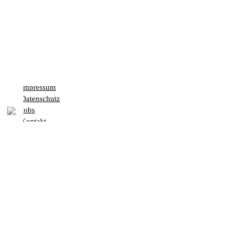
Impressum
Datenschutz
Jobs
Kontakt
Unsere Sommerkarte vom 4. August bis zum 5. September
Vom
4. August bis zum 5. September
dreht sich bei uns wieder
alles um leichte Gerichte aus der peruanischen Sommerküche – mit
dem Fokus auf
Ceviche und Co
– das Beste für heiße Tage.
Begleitend bieten wir sommerliche Vorspeisen an, und dieses Mal
gibt es auch die eine oder andere warme Speise.