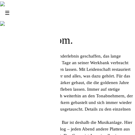
News
☰
Infos
Listening Room.
Im High Fidelity wurde ein Sounderlebnis geschaffen, das lange
nachhallt. Bernd Kreis hat lange Tage an seiner Werkbank verbracht
und das Ergebnis kann sich hören lassen. Mit Leidenschaft restauriert
er historische Schallplattenspieler und alles, was dazu gehört. Für das
High Fidelity hat er Röhrenverstärker gebaut, die die goldenen Jahre
der Musikwiedergabe wieder aufleben lassen. Immer auf stetige
Verbesserung bedacht, wird auch weiterhin an den Tonabnehmern, der
Raumakustik und an den Verstärkern gebastelt und sich immer wieder
mit Audiophilen aus aller Welt ausgetauscht. Details zu den einzelnen
Elementen gibt es
hier.
Das Herzstück der High Fidelity Bar ist deshalb die Musikanlage. Hier
werden – selbstverständlich analog – jeden Abend andere Platten aus