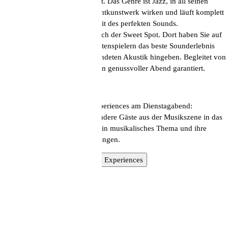
der erlesenen Auswahl aufgelegt. Das Genre ist Jazz, in all seinen
Facetten. Jede LP darf als Gesamtkunstwerk wirken und läuft komplett
durch. Eine Reise in die Blütezeit des perfekten Sounds.
Für Musikliebhaber empfiehlt sich der Sweet Spot. Dort haben Sie auf
Sesseln unmittelbar vor den Plattenspielern das beste Sounderlebnis
und können sich ganz der vollendeten Akustik hingeben. Begleitet von
hervorragendem Wein ist hier ein genussvoller Abend garantiert.
Highlight sind die Listening Experiences am Dienstagabend:
Alle paar Wochen werden besondere Gäste aus der Musikszene in das
High Fidelity geladen, um uns ein musikalisches Thema und ihre
liebsten Plattenfunde näherzubringen.
Mehr Infos dazu hier
Listening Experiences
Impressum
Datenschutz