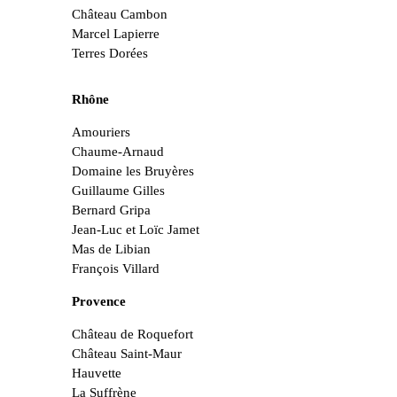
Château Cambon
Marcel Lapierre
Terres Dorées
Rhône
Amouriers
Chaume-Arnaud
Domaine les Bruyères
Guillaume Gilles
Bernard Gripa
Jean-Luc et Loïc Jamet
Mas de Libian
François Villard
Provence
Château de Roquefort
Château Saint-Maur
Hauvette
La Suffrène