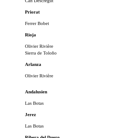
Can Descregut
Priorat
Ferrer Bobet
Rioja
Olivier Rivière
Sierra de Toloño
Arlanza
Olivier Rivière
Andalusien
Las Botas
Jerez
Las Botas
Ribera del Duero