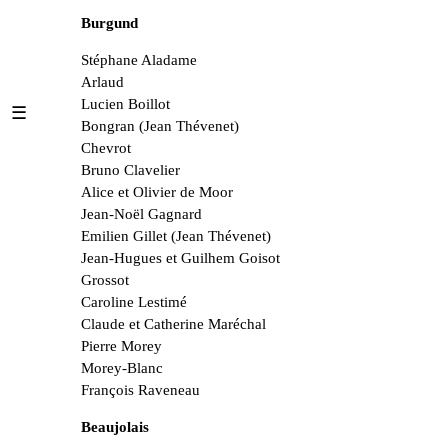
Burgund
Stéphane Aladame
Arlaud
Lucien Boillot
☰
Bongran (Jean Thévenet)
Chevrot
Bruno Clavelier
Alice et Olivier de Moor
Jean-Noël Gagnard
Emilien Gillet (Jean Thévenet)
Jean-Hugues et Guilhem Goisot
Grossot
Caroline Lestimé
Claude et Catherine Maréchal
Pierre Morey
Morey-Blanc
François Raveneau
Beaujolais