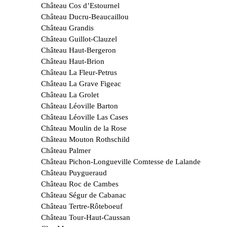
Château Cos d’Estournel
Château Ducru-Beaucaillou
Château Grandis
Château Guillot-Clauzel
Château Haut-Bergeron
Château Haut-Brion
Château La Fleur-Petrus
Château La Grave Figeac
Château La Grolet
Château Léoville Barton
Château Léoville Las Cases
Château Moulin de la Rose
Château Mouton Rothschild
Château Palmer
Château Pichon-Longueville Comtesse de Lalande
Château Puygueraud
Château Roc de Cambes
Château Ségur de Cabanac
Château Tertre-Rôteboeuf
Château Tour-Haut-Caussan