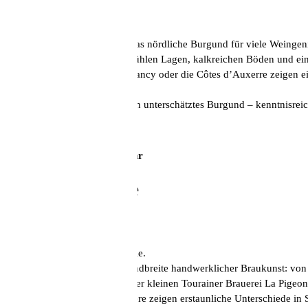
mit Bernd Kreis
Abseits der großen Namen ist das nördliche Burgund für viele Weinge
und Pinot Noir – geprägt von kühlen Lagen, kalkreichen Böden und ein
Appellationen wie Saint-Bris, Irancy oder die Côtes d’Auxerre zeigen ei
Herzen liegt.
Eine Entdeckungsreise durch ein unterschätztes Burgund – kenntnisrei
75,00 Euro pro Person
Samstag, 31. Januar, 15.30 Uhr
Große Bierprobe
mit Kilian Kreis
Bier ist heute so vielfältig wie nie.
Diese Probe zeigt die ganze Bandbreite handwerklicher Braukunst: von r
charakterstarken Spezialitäten der kleinen Tourainer Brauerei La Pigeon
Zehn sorgfältig ausgewählte Biere zeigen erstaunliche Unterschiede in