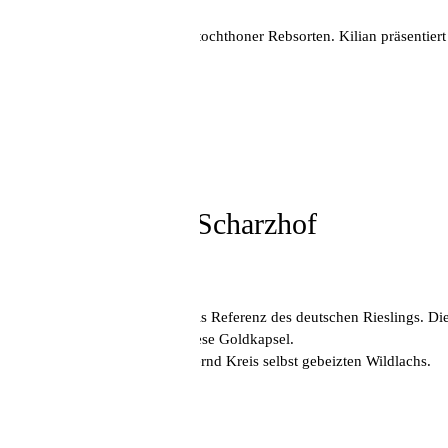
talien ist eine Schatzkammer autochthoner Rebsorten. Kilian präsentiert
70,00 Euro pro Person
Hier buchen
Samstag, 25. April, 16.00 Uhr
Egon Müller zu Scharzhof
mit Bernd Kreis
Das Weingut Egon Müller gilt als Referenz des deutschen Rieslings. Die 
vom Qualitätswein bis zur Auslese Goldkapsel.
Begleitend servieren wir von Bernd Kreis selbst gebeizten Wildlachs.
Verkostungsliste:
2023 Scharzhof Qualitätswein
2019 Scharzhofberger Kabinett