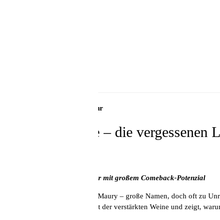
55,00 Euro pro Person
Samstag, 22. November, 16 Uhr
Verstärkte Weine – die vergessenen 
mit Kilian Kreis
Port, Madeira & Co. – Klassiker mit großem Comeback-Potenzial
Port, Madeira, Sherry, Banyuls, Maury – große Namen, doch oft zu Unre
Kilian Kreis führt durch die Welt der verstärkten Weine und zeigt, war
65,00 Euro pro Person