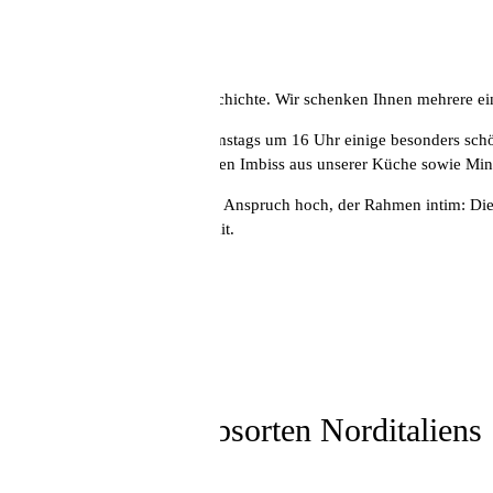
Ein guter Wein erzählt eine Geschichte. Wir schenken Ihnen mehrere ei
Einmal im Monat öffnen wir samstags um 16 Uhr einige besonders schö
kleinen, kulinarisch abgestimmten Imbiss aus unserer Küche sowie Miner
Die Stimmung ist entspannt, der Anspruch hoch, der Rahmen intim: Die
reservieren Ihren Tisch gleich mit.
Foto: Peter Bender
Samstag, 28. März, 16.00 Uhr
Autochthone Rebsorten Norditaliens
mit Kilian Kreis