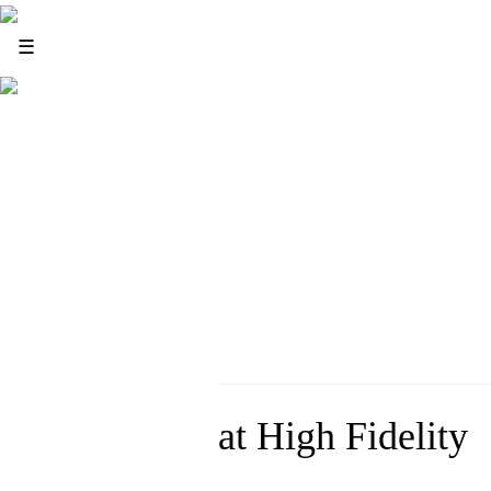
News
☰
Infos
Blog
Food
Sound
Wine
Arts and Culture
Events
Wine Tasting at High Fidelity