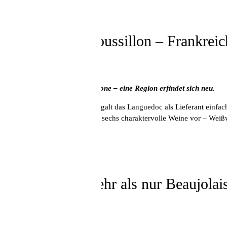
Samstag, 25. Oktober, 16 Uhr
Languedoc & Roussillon – Frankreic
mit Kilian Kreis
Von Massenwein zur Terroir-Ikone – eine Region erfindet sich neu.
Noch vor wenigen Jahrzehnten galt das Languedoc als Lieferant einfac
voller Terroir. Kilian Kreis stellt sechs charaktervolle Weine vor – W
diese Region ist.
65,00 Euro pro Person
Samstag, 17. Mai, 16 Uhr
Gamay – viel mehr als nur Beaujolai
mit Kilian Kreis