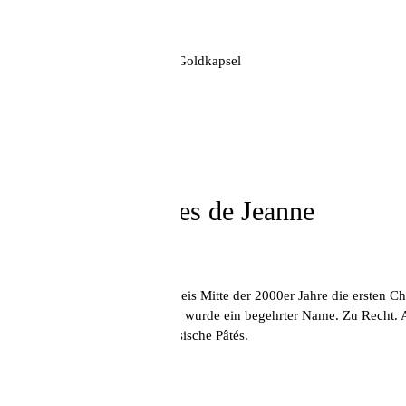
2005 Scharzhofberger Kabinett
2019 Scharzhofberger Spätlese
2017 Scharzhofberger Auslese
2018 Scharzhofberger Auslese Goldkapsel
€550,00 Euro pro Person
Hier buchen
Samstag, 06. Juni, 16.00 Uhr
Champagne Roses de Jeanne
mit Bernd Kreis
Als wir in der Weinhandlung Kreis Mitte der 2000er Jahre die ersten 
Advocate. Aus dem Geheimtipp wurde ein begehrter Name. Zu Recht. Au
Begleitend servieren wir französische Pâtés.
Verkostungsliste:
2023 Val Vilaine VV/R23
2019 Les Ursules UR/R19