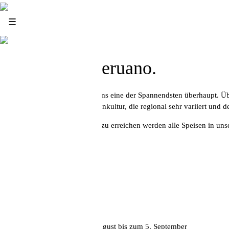
News
☰
Infos
Restaurante Peruano.
Die peruanische Küche ist für uns eine der Spannendsten überhaupt. Ü
Asiaten. Die peruanische Speisenkultur, die regional sehr variiert und
Um dieses kulinarische Niveau zu erreichen werden alle Speisen in unse
Zur Speisekarte
Impressum
Datenschutz
Jobs
Kontakt
Unsere Sommerkarte vom 4. August bis zum 5. September