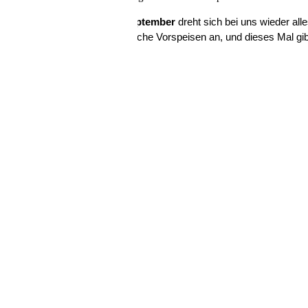
Vom
4. August bis zum 5. September
dreht sich bei uns wieder a
Begleitend bieten wir sommerliche Vorspeisen an, und dieses Mal gi
Schließen