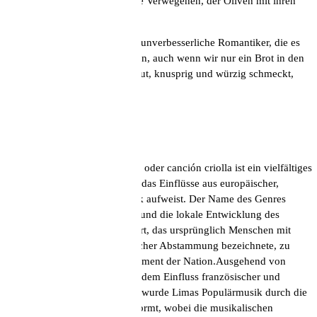
Liebe zerrissen wird und, für die Verwegenen, der Oliven mit ihren
pikanten Zwiebeln.
Das ist Peru, das sind Peruaner, unverbesserliche Romantiker, die es
sich nicht erlauben, allein zu sein, auch wenn wir nur ein Brot in den
Mund stecken… und wenn es gut, knusprig und würzig schmeckt,
umso besser.
___
*Blutwurst
**Música criolla: Música criolla oder canción criolla ist ein vielfältiges
Genre der peruanischen Musik, das Einflüsse aus europäischer,
afrikanischer und andiner Musik aufweist. Der Name des Genres
spiegelt die Küstenkultur Perus und die lokale Entwicklung des
Begriffs „criollo“ wider, ein Wort, das ursprünglich Menschen mit
hohem Status und voller spanischer Abstammung bezeichnete, zu
einem sozial umfassenderen Element der Nation.Ausgehend von
Wiener Walzern, Mazurkas, mit dem Einfluss französischer und
italienischer Musik aus Europa, wurde Limas Populärmusik durch die
Transformation von Genres geformt, wobei die musikalischen