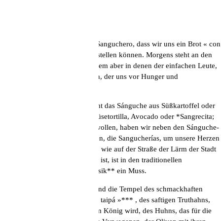
Peruanertum
Peruaner sind Sangucheros, so Sanguchero, dass wir uns ein Brot « con
soledad » (ohne alles) nicht vorstellen können. Morgens steht an den
Ecken fast jedes Viertels, vor allem aber in denen der einfachen Leute,
immer ein „Sanguchero“-Wagen, der uns vor Hunger und
Unterernährung bewahrt.
Wenn das Geld knapp ist, besteht das Sánguche aus Süßkartoffel oder
Spiegelei, Frischkäse oder Gemüsetortilla, Avocado oder *Sangrecita;
aber wenn wir uns verwöhnen wollen, haben wir neben den Sánguche-
Wagen, um uns den Tag zu retten, die Sangucherías, um unsere Herzen
zu erfreuen. Noch ein Detail: So wie auf der Straße der Lärm der Stadt
unser unvermeidlicher Begleiter ist, ist in den traditionellen
Sangucherías die kreolische Musik** ein Muss.
Die kreolischen Sangucherías sind die Tempel des schmackhaften
Chicharrón, der Butifarra « bien taipá »*** , des saftigen Truthahns,
des Pejerrey****, der damit zum König wird, des Huhns, das für die