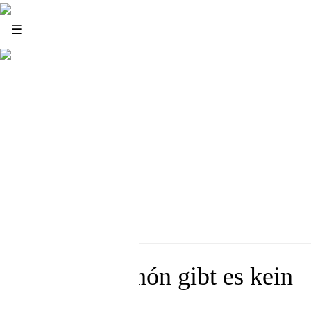
News
☰
Infos
Blog
Food
Sound
Wine
Arts and Culture
Events
Ohne Sanguchón gibt es kein