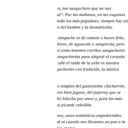
Los peruanos somos sangucheros, tan sanguchero que no nos
imaginamos un pan con “soledad”. Por las mañanas, en las esquinas
de casi todos los barrios, sobre todo los más populares, siempre hay un
carrito sanguchero que nos aleja del hambre y la desnutrición.
Cuando la economía aprieta, el sánguche es de camote o huevo frito,
de queso fresco o torreja de verduras, de aguacate o sangrecita; pero
cuando queremos engreírnos, así como tenemos carritos sangucheros
para salvar el día, tenemos las sangucherías para alegrar el corazón.
Un detalle más: así como en la calle el ruido de la urbe es nuestra
inevitable compañía, en las sangucherías con tradición, la música
criolla es obligación.
Las sangucherías criollas son los templos del gustosísimo chicharrón,
de la butifarra bien taipá, del pavo bien jugoso, del pejerrey que se
transforma en rey, del pollo hecho hilacha por amor y, para los más
atrevidos, de las aceitunas con su picante cebollón.
Así es el Perú, así son los peruanos, unos románticos empedernidos
que no nos permitimos la soledad ni cuando nos llevamos un pan a la