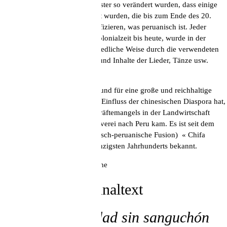
Gattungen und ästhetischen Muster so verändert wurden, dass einige
musikalische Formen entwickelt wurden, die bis zum Ende des 20.
Jahrhunderts reichen und identifizieren, was peruanisch ist. Jeder
historische Moment, von der Kolonialzeit bis heute, wurde in der
Musikkultur Perus auf unterschiedliche Weise durch die verwendeten
Musikinstrumente, die Formen und Inhalte der Lieder, Tänze usw.
geprägt.
***Taipá: Synonym im Volksmund für eine große und reichhaltige
Speise, das seinen Ursprung im Einfluss der chinesischen Diaspora hat,
die 1849 aufgrund des Arbeitskräftemangels in der Landwirtschaft
durch die Abschaffung der Sklaverei nach Peru kam. Es ist seit dem
ersten Chifa-Restaurant (chinesisch-peruanische Fusion) « Chifa
Kuong Tong » Anfang des zwanzigsten Jahrhunderts bekannt.
****Kleine frittierte Meeresfische
Spanischer Originaltext
No hay peruanidad sin sanguchón