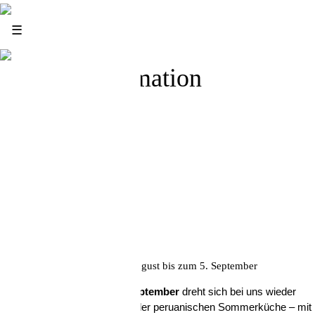
News
☰
Infos
Order Confirmation
Thank you for your order!
Invalid order
Impressum
Datenschutz
Jobs
Kontakt
Unsere Sommerkarte vom 4. August bis zum 5. September
Vom
4. August bis zum 5. September
dreht sich bei uns wieder
alles um leichte Gerichte aus der peruanischen Sommerküche – mit