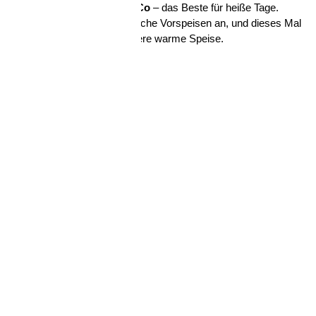
dem Fokus auf
Ceviche und Co
– das Beste für heiße Tage.
Begleitend bieten wir sommerliche Vorspeisen an, und dieses Mal
gibt es auch die eine oder andere warme Speise.
Schließen