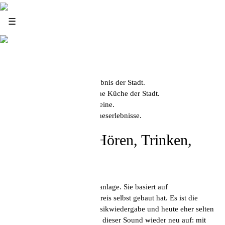
News
☰
Infos
Konzept
Hier gibt es das beste Sounderlebnis der Stadt.
Hier gibt es die beste peruanische Küche der Stadt.
Und natürlich hervorragende Weine.
High Fidelity, ein Raum für Sinneserlebnisse.
High Fidelity – Hören, Trinken,
Essen
Herzstück der Bar ist die Musikanlage. Sie basiert auf
Röhrenverstärkern, die Bernd Kreis selbst gebaut hat. Es ist die
ursprünglichste Technik der Musikwiedergabe und heute eher selten
geworden. Im High Fidelity lebt dieser Sound wieder neu auf: mit