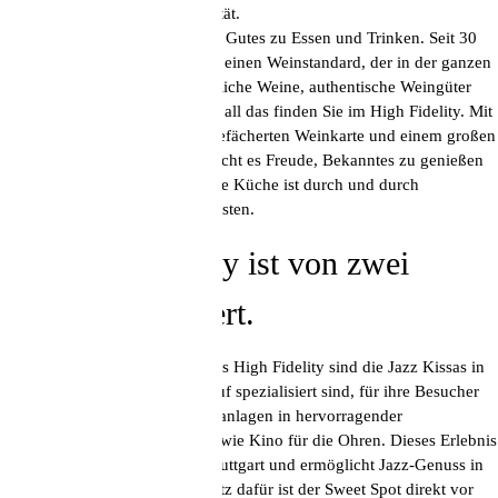
Vinyl, Jazz und bester Tonqualität.
Dazu braucht es natürlich etwas Gutes zu Essen und Trinken. Seit 30
Jahren steht der Name Kreis für einen Weinstandard, der in der ganzen
Branche bekannt ist. Handwerkliche Weine, authentische Weingüter
und Raritäten in Jahrgangstiefe, all das finden Sie im High Fidelity. Mit
der sehr umfangreichen, breit gefächerten Weinkarte und einem großen
Angebot an offenen Weinen macht es Freude, Bekanntes zu genießen
und Neues zu entdecken. Unsere Küche ist durch und durch
peruanisch. Und zwar vom Feinsten.
Das High Fidelity ist von zwei
Kulturen inspiriert.
Das musikalische Vorbild für das High Fidelity sind die Jazz Kissas in
Japan. Das sind Cafés, die darauf spezialisiert sind, für ihre Besucher
Jazz auf hervorragenden Musikanlagen in hervorragender
Soundqualität zu spielen. Es ist wie Kino für die Ohren. Dieses Erlebnis
bringt das High Fidelity nach Stuttgart und ermöglicht Jazz-Genuss in
perfekter Akustik. Der beste Platz dafür ist der Sweet Spot direkt vor