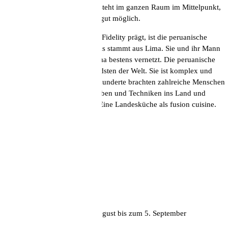
den Plattenspielern. Die Musik steht im ganzen Raum im Mittelpunkt,
gepflegte Unterhaltung ist aber gut möglich.
Die zweite Kultur, die das High Fidelity prägt, ist die peruanische
Kulinarik. Roxana Naranjo-Kreis stammt aus Lima. Sie und ihr Mann
sind in der Gastroszene von Lima bestens vernetzt. Die peruanische
Küche zählt zu den Faszinierendsten der Welt. Sie ist komplex und
steht für Vielfalt pur. Über Jahrhunderte brachten zahlreiche Menschen
ihre Zutaten, Geschmacksvorlieben und Techniken ins Land und
beeinflussten sich gegenseitig. Eine Landesküche als fusion cuisine.
Impressum
Datenschutz
Jobs
Kontakt
Unsere Sommerkarte vom 4. August bis zum 5. September