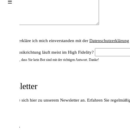
☰
Bitte lasse dieses Feld leer.
Bitte lasse dieses Feld leer.
Hiermit erkläre ich mich einverstanden mit der
Datenschutzerklärung
Welche Musikrichtung läuft meist im High Fidelity?
Bestätigen Sie, dass Sie kein Bot sind mit der richtigen Antwort. Danke!
Newsletter
Melden Sie sich hier zu unserem Newsletter an. Erfahren Sie regelmä
E-Mail*