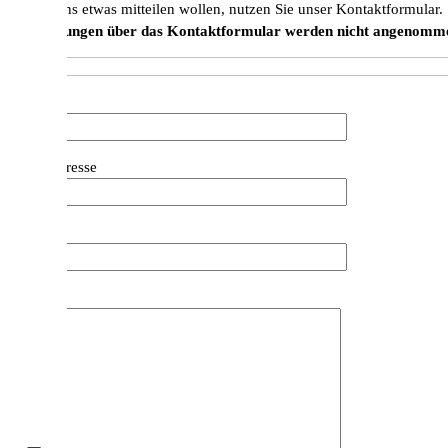
Falls Sie uns etwas mitteilen wollen, nutzen Sie unser Kontaktformular.
Reservierungen über das Kontaktformular werden nicht angenomm
Name
Bitte lasse dieses Feld leer.
E-Mail-Adresse
Betreff
Message
Bitte lasse dieses Feld leer.