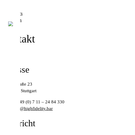
News
Infos
Kontakt
Adresse
Brennerstraße 23
DE-70182 Stuttgart
Telefon:
+49 (0) 7 11 – 24 84 330
E-Mail:
hi@highfidelity.bar
Nachricht