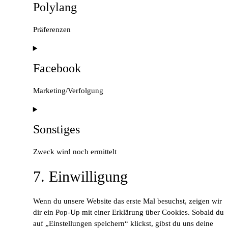
Polylang
service
wordpress
Präferenzen
Consent
to
Facebook
service
polylang
Marketing/Verfolgung
Consent
to
Sonstiges
service
facebook
Zweck wird noch ermittelt
Consent
7. Einwilligung
to
service
Wenn du unsere Website das erste Mal besuchst, zeigen wir
sonstiges
dir ein Pop-Up mit einer Erklärung über Cookies. Sobald du
auf „Einstellungen speichern“ klickst, gibst du uns deine