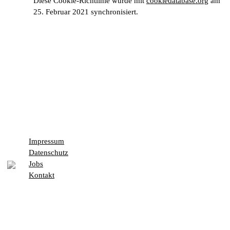
Diese Cookie-Richtlinie wurde mit
cookiedatabase.org
am
25. Februar 2021 synchronisiert.
Impressum
Datenschutz
Jobs
Kontakt
Unsere Sommerkarte vom 4. August bis zum 5. September
Vom
4. August bis zum 5. September
dreht sich bei uns wieder