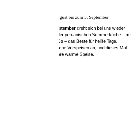
Unsere Sommerkarte vom 4. August bis zum 5. September
Vom
4. August bis zum 5. September
dreht sich bei uns wieder
alles um leichte Gerichte aus der peruanischen Sommerküche – mit
dem Fokus auf
Ceviche und Co
– das Beste für heiße Tage.
Begleitend bieten wir sommerliche Vorspeisen an, und dieses Mal
gibt es auch die eine oder andere warme Speise.
Schließen